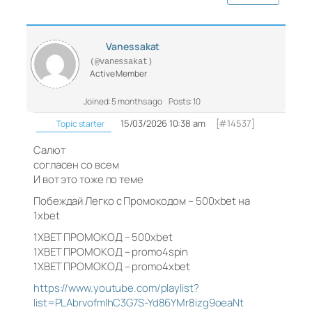
Vanessakat
(@vanessakat)
Active Member
Joined: 5 months ago
Posts: 10
15/03/2026 10:38 am
[#14537]
Topic starter
Салют
согласен со всем
И вот это тоже по теме
Побеждай Легко с Промокодом – 500xbet на
1xbet
1XBET ПРОМОКОД – 500xbet
1XBET ПРОМОКОД – promo4spin
1XBET ПРОМОКОД – promo4xbet
https://www.youtube.com/playlist?
list=PLAbrvofmlhC3G7S-Yd86YMr8izg9oeaNt