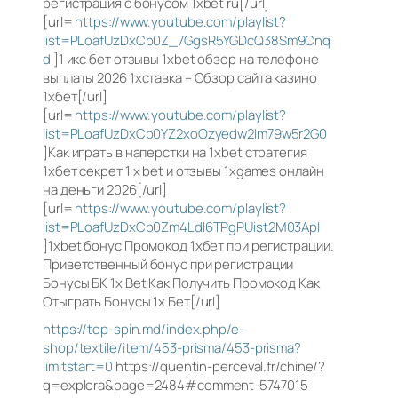
регистрация с бонусом 1xbet ru[/url]
[url=
https://www.youtube.com/playlist?
list=PLoafUzDxCb0Z_7GgsR5YGDcQ38Sm9Cnq
d
]1 икс бет отзывы 1xbet обзор на телефоне
выплаты 2026 1хставка – Обзор сайта казино
1хбет[/url]
[url=
https://www.youtube.com/playlist?
list=PLoafUzDxCb0YZ2xoOzyedw2Im79w5r2G0
]Как играть в наперстки на 1xbet стратегия
1хбет секрет 1 x bet и отзывы 1xgames онлайн
на деньги 2026[/url]
[url=
https://www.youtube.com/playlist?
list=PLoafUzDxCb0Zm4LdI6TPgPUist2M03ApI
]1xbet бонус Промокод 1хбет при регистрации.
Приветственный бонус при регистрации
Бонусы БК 1x Bet Как Получить Промокод Как
Отыграть Бонусы 1х Бет[/url]
https://top-spin.md/index.php/e-
shop/textile/item/453-prisma/453-prisma?
limitstart=0
https://quentin-perceval.fr/chine/?
q=explora&page=2484#comment-5747015