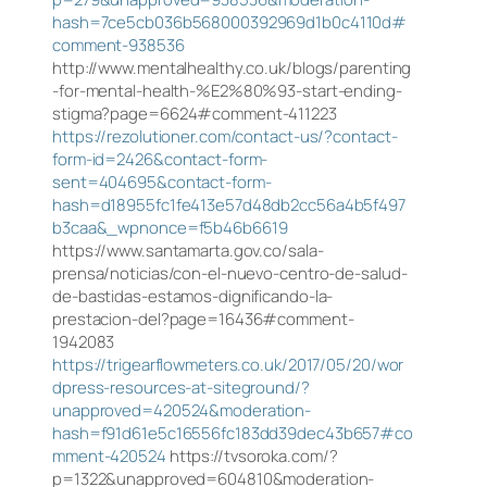
hash=7ce5cb036b568000392969d1b0c4110d#
comment-938536
http://www.mentalhealthy.co.uk/blogs/parenting
-for-mental-health-%E2%80%93-start-ending-
stigma?page=6624#comment-411223
https://rezolutioner.com/contact-us/?contact-
form-id=2426&contact-form-
sent=404695&contact-form-
hash=d18955fc1fe413e57d48db2cc56a4b5f497
b3caa&_wpnonce=f5b46b6619
https://www.santamarta.gov.co/sala-
prensa/noticias/con-el-nuevo-centro-de-salud-
de-bastidas-estamos-dignificando-la-
prestacion-del?page=16436#comment-
1942083
https://trigearflowmeters.co.uk/2017/05/20/wor
dpress-resources-at-siteground/?
unapproved=420524&moderation-
hash=f91d61e5c16556fc183dd39dec43b657#co
mment-420524
https://tvsoroka.com/?
p=1322&unapproved=604810&moderation-