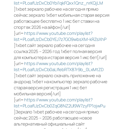
list=PLoafUzDxCb0Ybi1qkFQxx1Qnz_nrKQjLM
]1xbet зеркало рабочее на сегодня прямо
сейчас зеркало 1хбет мобильная старая версия
работающее бесплатно 1 икс бет ставки на
спорт вк 2026 на айфон[/url]
[url=
https://www.youtube.com/playlist?
list=PLoafUzDxCb0YEJ7z7GO9wbsXM-kRZsXhP
]1xbet сайт зеркало рабочее на сегодня
ссылка 2025 – 2026 год 1хбет полная версия
для компьютера и старая версия 1 икс бет[/url]
[url=
https://www.youtube.com/playlist?
list=PLoafUzDxCb0aLlfebRTX87r9b_0LxMtZD
]1xbet сайт зеркало скачать приложение на
андроид 1хбет на компьютер зеркало рабочие
старая версия регистрация 1 икс бет
мобильная версия[/url]
[url=
https://www.youtube.com/playlist?
list=PLoafUzDxCb0ZqG8NZ2Ul9W7zyFP1ojwPu
]Зеркало 1xbet рабочее на сегодня прямо
сейчас 2025 – 2026 работающее новое
альтернативный официальный сайт