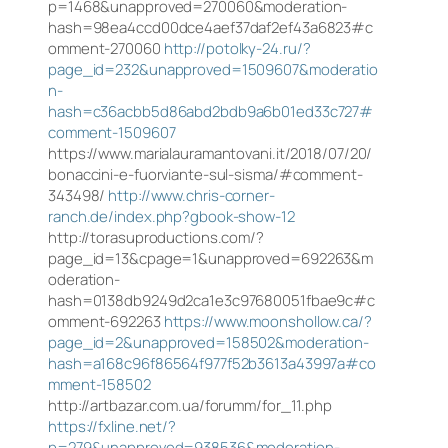
p=1468&unapproved=270060&moderation-
hash=98ea4ccd00dce4aef37daf2ef43a6823#c
omment-270060
http://potolky-24.ru/?
page_id=232&unapproved=1509607&moderatio
n-
hash=c36acbb5d86abd2bdb9a6b01ed33c727#
comment-1509607
https://www.marialauramantovani.it/2018/07/20/
bonaccini-e-fuorviante-sul-sisma/#comment-
343498/
http://www.chris-corner-
ranch.de/index.php?gbook-show-12
http://torasuproductions.com/?
page_id=13&cpage=1&unapproved=692263&m
oderation-
hash=0138db9249d2ca1e3c97680051fbae9c#c
omment-692263
https://www.moonshollow.ca/?
page_id=2&unapproved=158502&moderation-
hash=a168c96f86564f977f52b3613a43997a#co
mment-158502
http://artbazar.com.ua/forumm/for_11.php
https://fxline.net/?
p=279&unapproved=938536&moderation-