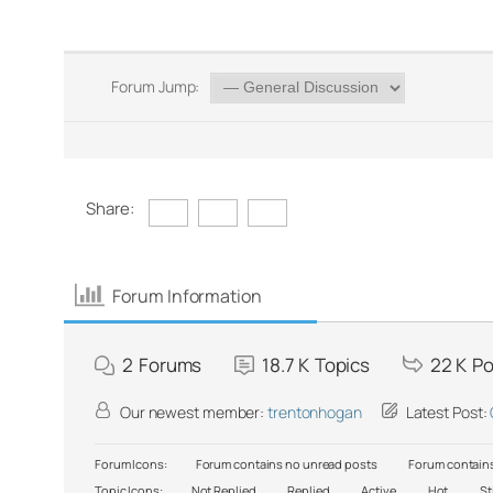
Forum Jump:
Share:
Forum Information
2
Forums
18.7 K
Topics
22 K
Po
Our newest member:
trentonhogan
Latest Post:
Forum Icons:
Forum contains no unread posts
Forum contains
Topic Icons:
Not Replied
Replied
Active
Hot
St