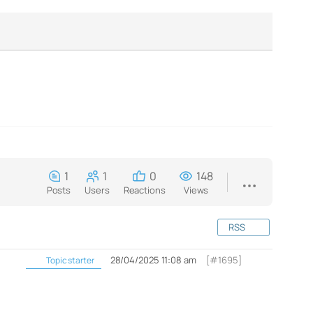
1
1
0
148
Posts
Users
Reactions
Views
RSS
28/04/2025 11:08 am
[#1695]
Topic starter