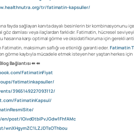
w.healthnutra.org/tr/fatimatin-kapsuller/
ına fayda sağlayan kanıta dayalı besinlerin bir kombinasyonunu içer
z damlası veya ilaçlardan farklıdır. Fatimatin, hücresel seviyeyi h
 hasarına karşı optimal görme ve oksidatif koruma için gerekli anti
len Fatimatin, maksimum saflığı ve etkinliği garanti eder.
Fatimatin 
elen görme kaybıyla mücadele etmek isteyen her yaştan herkes için i
Blog Bağlantısı ⇚ ⇚
book.com/FatimatinFiyat
oups/fatimatinkapsuller/
vents/3965149227093112/
est.com/FatimatinKapsul/
matinResmiSite/
om/en/post/lOivd0tbiPvJGdw1FhfAMc
post/wnXHgymZC1LZJDTsOThbou