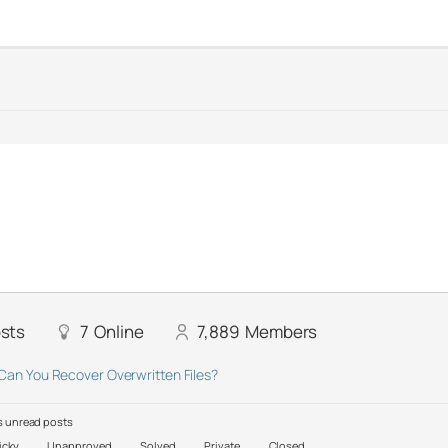
sts
7
Online
7,889
Members
Can You Recover Overwritten Files?
 unread posts
icky
Unapproved
Solved
Private
Closed