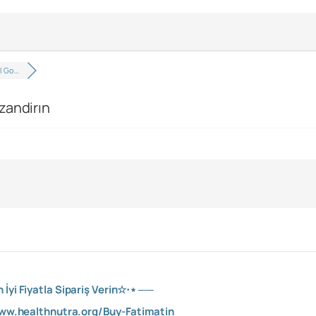
l Go…
zandirın
İyi Fiyatla Sipariş Verin☆⋅⋆ ──
ww.healthnutra.org/Buy-Fatimatin