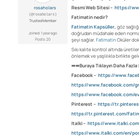
Resmi Web Sitesi –
https://ww
rosaholars
(@rosaholars)
Fatimatin nedir?
Trusted Member
Fatimatin Kapsüller
,
göz sağlığ
doğrudan müdahale eden normal gö
Joined: 1 year ago
Posts: 20
şeyi sağlar.
Fatimatin
Oküler doku
Sıkı kalite kontrol altında üreti
önlemek ve yaşlılıkla birlikte g
⇛⇛Buraya Tıklayın Daha Fazla 
Facebook –
https://www.face
https://www.facebook.com/gr
https://www.facebook.com/e
Pinterest –
https://tr.pinter
https://tr.pinterest.com/Fati
Italki –
https://www.italki.c
https://www.italki.com/en/