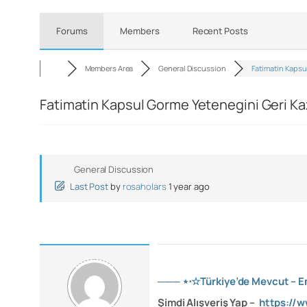
Forums
Members
Recent Posts
Members Area
General Discussion
Fatimatin Kapsu
Fatimatin Kapsul Gorme Yetenegini Geri Ka
General Discussion
Last Post
by
rosaholars
1 year ago
─── ⋆⋅☆Türkiye’de Mevcut – En 
Şimdi Alışveriş Yap –
https://w