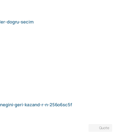
ler-dogru-secim
negini-geri-kazand-r-n-256o6sc5f
Quote