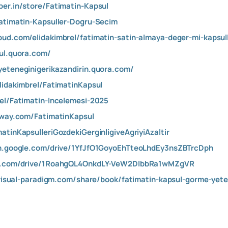
per.in/store/Fatimatin-Kapsul
Fatimatin-Kapsuller-Dogru-Secim
oud.com/elidakimbrel/fatimatin-satin-almaya-deger-mi-kapsul
sul.quora.com/
yeteneginigerikazandirin.quora.com/
lidakimbrel/FatimatinKapsul
rel/Fatimatin-Incelemesi-2025
eeway.com/FatimatinKapsul
atinKapsulleriGozdekiGerginligiveAgriyiAzaltir
ch.google.com/drive/1YfJfO1GoyoEhTteoLhdEy3nsZBTrcDph
gle.com/drive/1RoahgQL4OnkdLY-VeW2DlbbRa1wMZgVR
.visual-paradigm.com/share/book/fatimatin-kapsul-gorme-yete