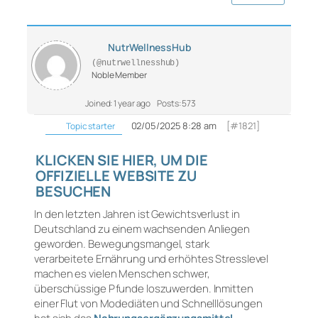
NutrWellnessHub
(@nutrwellnesshub)
Noble Member
Joined: 1 year ago
Posts: 573
02/05/2025 8:28 am
[#1821]
Topic starter
KLICKEN SIE HIER, UM DIE
OFFIZIELLE WEBSITE ZU
BESUCHEN
In den letzten Jahren ist Gewichtsverlust in
Deutschland zu einem wachsenden Anliegen
geworden. Bewegungsmangel, stark
verarbeitete Ernährung und erhöhtes Stresslevel
machen es vielen Menschen schwer,
überschüssige Pfunde loszuwerden. Inmitten
einer Flut von Modediäten und Schnelllösungen