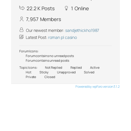
22.2 K
Posts
1
Online
7,957
Members
Our newest member:
sandjethickho1987
Latest Post:
roman pl casino
Forum Icons:
Forum contains no unread posts
Forum contains unread posts
Topic Icons:
Not Replied
Replied
Active
Hot
Sticky
Unapproved
Solved
Private
Closed
Powered by wpForo version 3.1.2