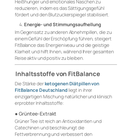
Heißhunger und emotionales Naschen zu
reduzieren, indem es das Sättigungsgefühl
fördert und den Blutzuckerspiegel stabilisiert.
Energie- und Stimmungsaufhellung
Im Gegensatz zu anderen Abnehmpillen, die zu
einem Gefühl der Erschöpfung führen, steigert
FitBalance das Energieniveau und die geistige
Klarheit und hilft Ihnen, während Ihrer gesamten
Reise aktiv und positiv zu bleiben.
Inhaltsstoffe von FitBalance
Die Stärke der
ketogenen Diätpillen von
FitBalance Deutschland
liegt in ihrer
einzigartigen Mischung natürlicher und klinisch
erprobter Inhaltsstoffe:
● Grüntee-Extrakt
Grüner Tee ist reich an Antioxidantien und
Catechinen und beschleunigt die
Fettverbrennung und verbessert den