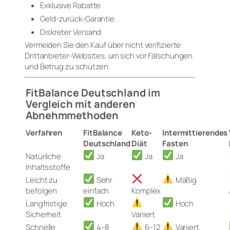
Exklusive Rabatte
Geld-zurück-Garantie
Diskreter Versand
Vermeiden Sie den Kauf über nicht verifizierte
Drittanbieter-Websites, um sich vor Fälschungen
und Betrug zu schützen.
FitBalance Deutschland im
Vergleich mit anderen
Abnehmmethoden
Verfahren
FitBalance
Keto-
Intermittierendes
Deutschland
Diät
Fasten
Natürliche
Ja
Ja
Ja
Inhaltsstoffe
Leicht zu
Sehr
Mäßig
befolgen
einfach
Komplex
Langfristige
Hoch
Hoch
Sicherheit
Variiert
Schnelle
4–8
6–12
Variiert