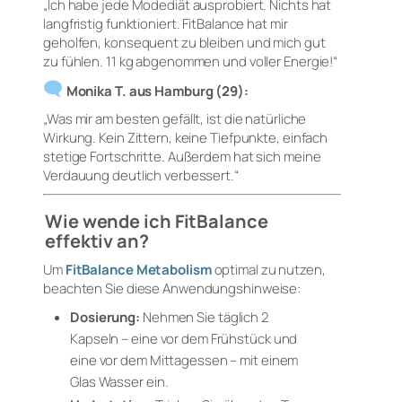
„Ich habe jede Modediät ausprobiert. Nichts hat
langfristig funktioniert. FitBalance hat mir
geholfen, konsequent zu bleiben und mich gut
zu fühlen. 11 kg abgenommen und voller Energie!“
Monika T. aus Hamburg (29):
„Was mir am besten gefällt, ist die natürliche
Wirkung. Kein Zittern, keine Tiefpunkte, einfach
stetige Fortschritte. Außerdem hat sich meine
Verdauung deutlich verbessert.“
Wie wende ich FitBalance
effektiv an?
Um
FitBalance Metabolism
optimal zu nutzen,
beachten Sie diese Anwendungshinweise:
Dosierung:
Nehmen Sie täglich 2
Kapseln – eine vor dem Frühstück und
eine vor dem Mittagessen – mit einem
Glas Wasser ein.