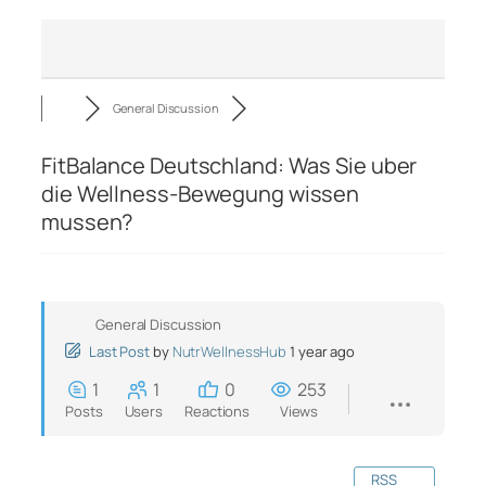
General Discussion
FitBalance Deutschland: Was Sie uber
die Wellness-Bewegung wissen
mussen?
General Discussion
Last Post
by
NutrWellnessHub
1 year ago
1
1
0
253
Posts
Users
Reactions
Views
RSS