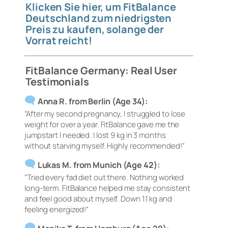
Klicken Sie hier, um FitBalance
Deutschland zum niedrigsten
Preis zu kaufen, solange der
Vorrat reicht!
FitBalance Germany: Real User
Testimonials
Anna R. from Berlin (Age 34):
“After my second pregnancy, I struggled to lose
weight for over a year. FitBalance gave me the
jumpstart I needed. I lost 9 kg in 3 months
without starving myself. Highly recommended!”
Lukas M. from Munich (Age 42):
“Tried every fad diet out there. Nothing worked
long-term. FitBalance helped me stay consistent
and feel good about myself. Down 11 kg and
feeling energized!”