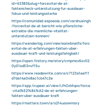
id=63383&slug=forcevital-de-at-
faktencheck-unterstutzung-fur-ausdauer-
fokus-und-leistungsstarke
https://comunidad.espoesia.com/varshusingh
/forcevital-de-at-bericht-wie-pflanzliche-
extrakte-die-mannliche-vitalitat-
unterstutzen-konnen/
https://wanderlog.com/view/eaiwbnatfs/forc
evital-de-at-erfahrungen-fakten-uber-
ausdauer-kraft-und-leistungsfahigkeit/
https://open.firstory.me/story/cmpmzx6xv02
0y01od53nvf15u
https://www.readawrite.com/a/c7123a1aef11
d7da14a048ac1cb47c2e
https://app.trupeer.ai/view/LfhOzMvpo/force
-vital%E2%84%A2-de-at-erfahrungen-
fakten-uber-ausdauer-kraft
https://matters.town/a/s214uoowmsry