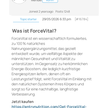
Member
Admin
Joined: 2 years ago
Posts: 1248
29/05/2026 6:33 pm
[#16784]
Topic starter
Was ist ForceVital?
ForceVital ist ein wissenschaftlich formuliertes,
zu 100 % natürliches
Nahrungsergänzungsmittel, das gezielt
entwickelt wurde, um vielfältige Aspekte der
männlichen Gesundheit und Vitalität zu
unterstützen. Im Gegensatz zu herkömmlichen
Energie-Boostern, die lediglich kurzfristige
Energiespitzen liefern, denen oft ein
Leistungstief folgt, wirkt ForceVital im Einklang mit
den natürlichen Systemen Ihres Körpers und
sorgt so für eine nachhaltige, langfristige
Verbesserung.
Jetzt kaufen
https://entrynutrition.com/Get-ForceVital-