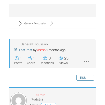
General Discussion
General Discussion
Last Post
by
admin
2 months ago
1
1
0
25
Posts
Users
Reactions
Views
RSS
admin
(@admin)