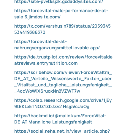
https://site-pvvtksjzk.godaddysites.com/
https://forcevital-male-performance-de-at-
sale-3.jimdosite.com/
https://x.com/varshusin789/status/2059345
534419386370
https://forcevital-de-at-
nahrungserganzungsmittel.lovable.app/
https://de.trustpilot.com/review/forcevitalde
atreviews.entrynutrition.com
https://scribehow.com/viewer/ForceVitaltm_
DE_AT_Vorteile_Wissenswerte_Fakten_uber
_Vitalitat_und_tagliche_Leistungsfahigkeit_
_4ccWoWiXSruoxNnBVZWT7w
https://colab.research.google.com/drive/1jEy
9tEKLx5TNOZ1ZbJzzc1HsjpVcUaOg
https://hackmd.io/@malinikum/ForceVital-
DE-AT-Mannliche-Leistungsfahigkeit
https://social.neha.net.in/view_article.php?