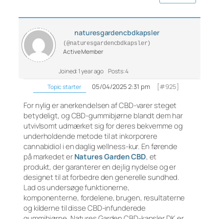
naturesgardencbdkapsler
(@naturesgardencbdkapsler)
Active Member
Joined: 1 year ago
Posts: 4
05/04/2025 2:31 pm
[#925]
Topic starter
For nylig er anerkendelsen af CBD-varer steget
betydeligt, og CBD-gummibjørne blandt dem har
utvivlsomt udmærket sig for deres bekvemme og
underholdende metode til at inkorporere
cannabidiol i en daglig wellness-kur. En førende
på markedet er
Natures Garden CBD
, et
produkt, der garanterer en dejlig nydelse og er
designet til at forbedre den generelle sundhed.
Lad os undersøge funktionerne,
komponenterne, fordelene, brugen, resultaterne
og kilderne til disse CBD-infunderede
gummibjørne. Natures Garden CBD-kapsler DK er