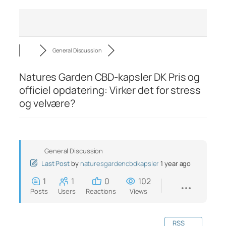
General Discussion
Natures Garden CBD-kapsler DK Pris og
officiel opdatering: Virker det for stress
og velvære?
General Discussion
Last Post
by
naturesgardencbdkapsler
1 year ago
1
1
0
102
Posts
Users
Reactions
Views
RSS