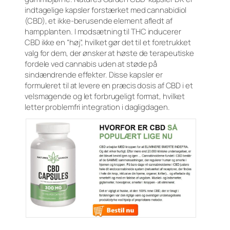
indtagelige kapsler forstærket med cannabidiol
(CBD), et ikke-berusende element afledt af
hampplanten. I modsætning til THC inducerer
CBD ikke en “høj”, hvilket gør det til et foretrukket
valg for dem, der ønsker at høste de terapeutiske
fordele ved cannabis uden at støde på
sindændrende effekter. Disse kapsler er
formuleret til at levere en præcis dosis af CBD i et
velsmagende og let forbrugeligt format, hvilket
letter problemfri integration i dagligdagen.