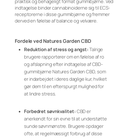
praktisk og behageligt format gummibjørne. Ved
indtagelse binder cannabinoiderne sig til ECS-
receptorerne i disse gummibjørne og fremmer
derved en følelse af balance og velvære.
Fordele ved Natures Garden CBD
Reduktion af stress og angst:
Talrige
brugere rapporterer om en følelse af ro
og afslapning efter indtagelse af CBD-
gummibjørne Natures Garden CBD, som
er indarbejdet i deres daglige kur, hvilket
gør dem til en efterspurgt mulighed for
at lindre stress.
Forbedret søvnkvalitet:
CBD er
anerkendt for sin evne til at understøtte
sunde søvnmønstre. Brugere opdager
ofte, at regelmæssigt forbrug af disse