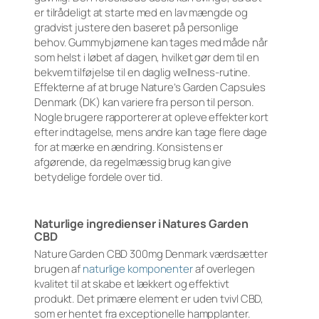
er tilrådeligt at starte med en lav mængde og
gradvist justere den baseret på personlige
behov. Gummybjørnene kan tages med måde når
som helst i løbet af dagen, hvilket gør dem til en
bekvem tilføjelse til en daglig wellness-rutine.
Effekterne af at bruge Nature’s Garden Capsules
Denmark (DK) kan variere fra person til person.
Nogle brugere rapporterer at opleve effekter kort
efter indtagelse, mens andre kan tage flere dage
for at mærke en ændring. Konsistens er
afgørende, da regelmæssig brug kan give
betydelige fordele over tid.
Naturlige ingredienser i Natures Garden
CBD
Nature Garden CBD 300mg Denmark værdsætter
brugen af
naturlige komponenter
af overlegen
kvalitet til at skabe et lækkert og effektivt
produkt. Det primære element er uden tvivl CBD,
som er hentet fra exceptionelle hampplanter.