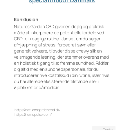
specialtilbud i Danmark
Konklusion
Natures Garden CBD giver en dejlig og praktisk
måde at inkorporere de potentielle fordele ved
CBD i din daglige rutine. Uanset om du søger
afhjælpning af stress, forbedret søvn eller
generelt velvære, tilbyder disse chewy slik en
velsmagende løsning, der stemmer overens med
en holistisk tilgang til at fremme sundhed. Rådfør
dig altid med en sundhedspersonale, før du
introducerer nye kosttilskud i din rutine, især hvis
du har allerede eksisterende tilstande eller i
øjeblikket er på medicin.
https://naturesgardencbd.dk/
https://hemopulse.com/
Quote