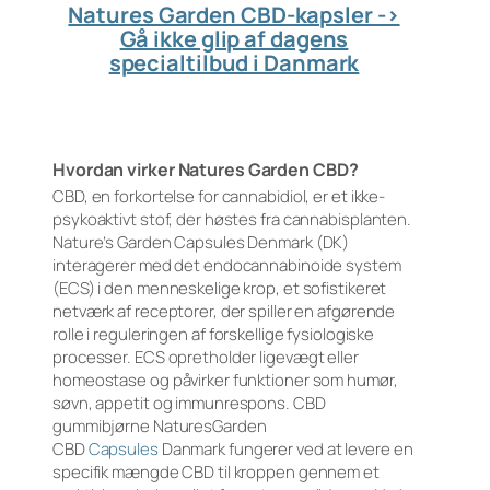
Natures Garden CBD-kapsler ->
Gå ikke glip af dagens
specialtilbud i Danmark
Hvordan virker Natures Garden CBD?
CBD, en forkortelse for cannabidiol, er et ikke-
psykoaktivt stof, der høstes fra cannabisplanten.
Nature’s Garden Capsules Denmark (DK)
interagerer med det endocannabinoide system
(ECS) i den menneskelige krop, et sofistikeret
netværk af receptorer, der spiller en afgørende
rolle i reguleringen af forskellige fysiologiske
processer. ECS opretholder ligevægt eller
homeostase og påvirker funktioner som humør,
søvn, appetit og immunrespons. CBD
gummibjørne NaturesGarden
CBD
Capsules
Danmark fungerer ved at levere en
specifik mængde CBD til kroppen gennem et