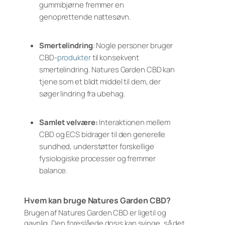
gummibjørne fremmer en
genoprettende nattesøvn.
Smertelindring
: Nogle personer bruger
CBD-
produkter
til konsekvent
smertelindring. Natures Garden CBD kan
tjene som et blidt middel til dem, der
søger lindring fra ubehag.
Samlet velvære:
Interaktionen mellem
CBD og ECS bidrager til den generelle
sundhed, understøtter forskellige
fysiologiske processer og fremmer
balance.
Hvem kan bruge Natures Garden CBD?
Brugen af Natures Garden CBD er ligetil og
gavnlig. Den foreslåede dosis kan svinge, så det