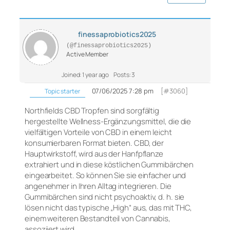
finessaprobiotics2025
(@finessaprobiotics2025)
Active Member
Joined: 1 year ago
Posts: 3
07/06/2025 7:28 pm
[#3060]
Topic starter
Northfields CBD Tropfen sind sorgfältig
hergestellte Wellness-Ergänzungsmittel, die die
vielfältigen Vorteile von CBD in einem leicht
konsumierbaren Format bieten. CBD, der
Hauptwirkstoff, wird aus der Hanfpflanze
extrahiert und in diese köstlichen Gummibärchen
eingearbeitet. So können Sie sie einfacher und
angenehmer in Ihren Alltag integrieren. Die
Gummibärchen sind nicht psychoaktiv, d. h. sie
lösen nicht das typische „High“ aus, das mit THC,
einem weiteren Bestandteil von Cannabis,
assoziiert wird.