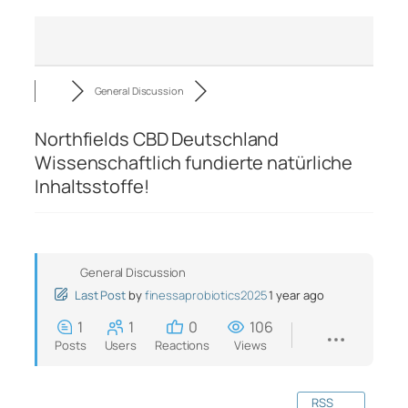
General Discussion
Northfields CBD Deutschland
Wissenschaftlich fundierte natürliche
Inhaltsstoffe!
General Discussion
Last Post
by
finessaprobiotics2025
1 year ago
1
1
0
106
Posts
Users
Reactions
Views
RSS