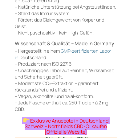
entspannteren Alltag.
– Natürliche Unterstützung bei Angstzuständen.
– Stärkt das Immunsystem.
– Fördert das Gleichgewicht von Körper und
Geist.
– Nicht psychoaktiv – kein High-Gefühl.
Wissenschaft & Qualität – Made in Germany
– Hergestellt in einem
GMP-zertifizierten Labor
in
Deutschland.
– Produziert nach ISO 22716
– Unabhängiges Labor auf Reinheit, Wirksamkeit
und Sicherheit geprüft.
– Modernste CO₂-Extraktion – garantiert
rückstandsfrei und effizient.
– Vegan, alkoholfrei und halal-konform.
– Jede Flasche enthält ca. 250 Tropfen à 2 mg
CBD.
Exklusive Angebote in Deutschland,
Schweiz – Northfields CBD-Öl kaufen
[Offizielle Website]