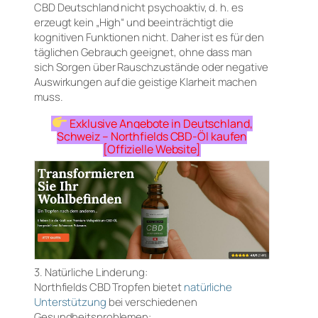
CBD Deutschland nicht psychoaktiv, d. h. es
erzeugt kein „High“ und beeinträchtigt die
kognitiven Funktionen nicht. Daher ist es für den
täglichen Gebrauch geeignet, ohne dass man
sich Sorgen über Rauschzustände oder negative
Auswirkungen auf die geistige Klarheit machen
muss.
Exklusive Angebote in Deutschland,
Schweiz – Northfields CBD-Öl kaufen
[Offizielle Website]
3. Natürliche Linderung:
Northfields CBD Tropfen bietet
natürliche
Unterstützung
bei verschiedenen
Gesundheitsproblemen: