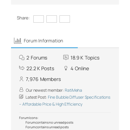
Share:
Forum Information
2
Forums
18.9 K
Topics
22.2 K
Posts
4
Online
7,976
Members
Our newest member:
RatiMeha
Latest Post:
Fine Bubble Diffuser Specifications
– Affordable Price & High Efficiency
Forum Icons:
Forum contains no unread posts
Forum contains unread posts