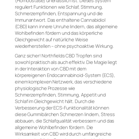
(Homöostase) unerlässlich ist. Dieses System
reguliert Funktionen wie Schlaf, Stimmung,
Schmerzempfinden, Entspannung und die
Immunantwort. Das enthaltene Cannabidiol
(CBD) kann innere Unruhe lindern, das allgemeine
Wohlbefinden fördern und das körperliche
Gleichgewicht auf natürliche Weise
wiederherstellen – ohne psychoaktive Wirkung.
Ganz sicher! Northfields CBD Tropfen sind
sowohl praktisch als auch effektiv. Die Magie liegt
in der Interaktion von CBD mit dem
körpereigenen Endocannabinoid-System (ECS),
einem komplexen Netzwerk, das verschiedene
physiologische Prozesse wie
Schmerzempfinden, Stimmung, Appetit und
Schlaf im Gleichgewicht hält. Durch die
Verbesserung der ECS-Funktionalität können
diese Gummibärchen Schmerzen lindern, Stress
abbauen, die Schlafqualität verbessern und das
allgemeine Wohlbefinden fördern. Die
Wirksamkeit von CBD wird durch umfangreiche