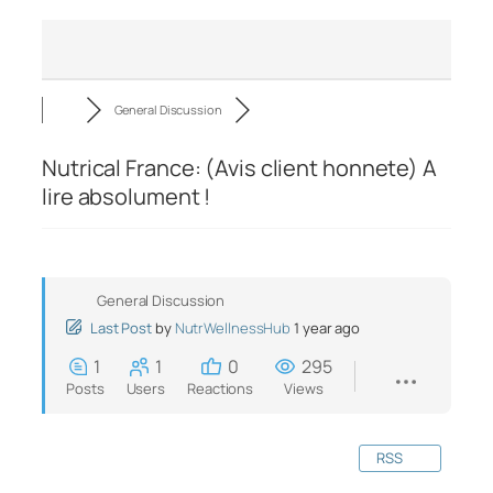
General Discussion
Nutrical France: (Avis client honnete) A
lire absolument !
General Discussion
Last Post
by
NutrWellnessHub
1 year ago
1
1
0
295
Posts
Users
Reactions
Views
RSS