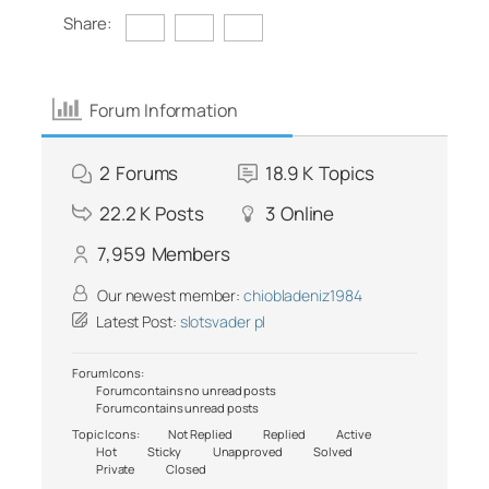
Share:
Forum Information
2
Forums
18.9 K
Topics
22.2 K
Posts
3
Online
7,959
Members
Our newest member:
chiobladeniz1984
Latest Post:
slotsvader pl
Forum Icons:
Forum contains no unread posts
Forum contains unread posts
Topic Icons:
Not Replied
Replied
Active
Hot
Sticky
Unapproved
Solved
Private
Closed