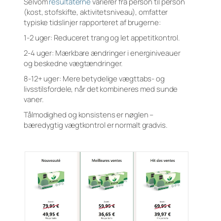
Selvom
resultaterne
varierer fra person til person
(kost, stofskifte, aktivitetsniveau), omfatter
typiske tidslinjer rapporteret af brugerne:
1-2 uger: Reduceret trang og let appetitkontrol.
2-4 uger: Mærkbare ændringer i energiniveauer
og beskedne vægtændringer.
8-12+ uger: Mere betydelige vægttabs- og
livsstilsfordele, når det kombineres med sunde
vaner.
Tålmodighed og konsistens er nøglen –
bæredygtig vægtkontrol er normalt gradvis.