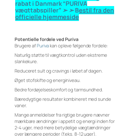
rabat i Danmark “PURIVA
vægttabspiller” ➢ ➢ Bestil fra den
officielle hjemmeside
Potentielle fordele ved Puriva
Brugere af
Puriva
kan opleve følgende fordele:
Naturlig støtte til vægtkontrol uden ekstreme
slankekure.
Reduceret sult og cravings i løbet af dagen.
Øget stofskifte og energiniveau.
Bedre fordøjelseskomfort og tarmsundhed.
Bæredygtige resultater kombineret med sunde
vaner.
Mange anmeldelser fra rigtige brugere nævner
mærkbare ændringer i appetit og energi inden for
2-4 uger, med mere betydelige vægtændringer
over længere perioder (f.eks. 8-12 uger).