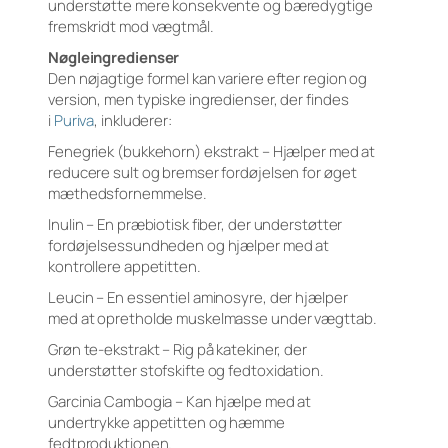
understøtte mere konsekvente og bæredygtige
fremskridt mod vægtmål.
Nøgleingredienser
Den nøjagtige formel kan variere efter region og
version, men typiske ingredienser, der findes
i
Puriva
, inkluderer:
Fenegriek (bukkehorn) ekstrakt – Hjælper med at
reducere sult og bremser fordøjelsen for øget
mæthedsfornemmelse.
Inulin – En præbiotisk fiber, der understøtter
fordøjelsessundheden og hjælper med at
kontrollere appetitten.
Leucin – En essentiel aminosyre, der hjælper
med at opretholde muskelmasse under vægttab.
Grøn te-ekstrakt – Rig på katekiner, der
understøtter stofskifte og fedtoxidation.
Garcinia Cambogia – Kan hjælpe med at
undertrykke appetitten og hæmme
fedtproduktionen.