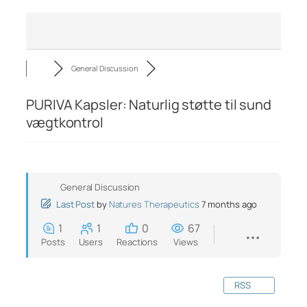
General Discussion
PURIVA Kapsler: Naturlig støtte til sund
vægtkontrol
General Discussion
Last Post
by
Natures Therapeutics
7 months ago
1
1
0
67
Posts
Users
Reactions
Views
RSS