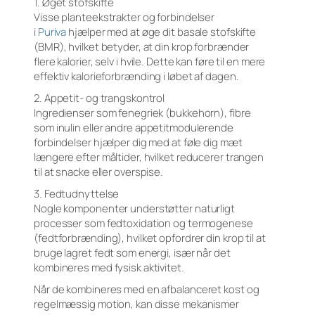
1. Øget stofskifte
Visse planteekstrakter og forbindelser
i
Puriva
hjælper med at øge dit basale stofskifte
(BMR), hvilket betyder, at din krop forbrænder
flere kalorier, selv i hvile. Dette kan føre til en mere
effektiv kalorieforbrænding i løbet af dagen.
2. Appetit- og trangskontrol
Ingredienser som fenegriek (bukkehorn), fibre
som inulin eller andre appetitmodulerende
forbindelser hjælper dig med at føle dig mæt
længere efter måltider, hvilket reducerer trangen
til at snacke eller overspise.
3. Fedtudnyttelse
Nogle komponenter understøtter naturligt
processer som fedtoxidation og termogenese
(fedtforbrænding), hvilket opfordrer din krop til at
bruge lagret fedt som energi, især når det
kombineres med fysisk aktivitet.
Når de kombineres med en afbalanceret kost og
regelmæssig motion, kan disse mekanismer