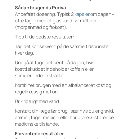
Sådan bruger du Puriva
Anbefalet dosering: Typisk 2
kapsler
om dagen –
ofte taget med et glas vand før måltider
(morgenmad og frokost).
Tips til de bedste resultater:
Tag det konsekvent på de samme tidspunkter
hver dag.
Undgå at tage det sent på dagen, hvis
kosttilskuddet indeholder koffein eller
stimulerende ekstrakter.
Kombiner brugen med en afbalanceret kost og
regelmæssig motion.
Drik rigeligt med vand.
Kontakt din læge før brug, især hvis du er gravid,
ammer, tager medicin eller har præeksisterende
medicinske tilstande.
Forventede resultater