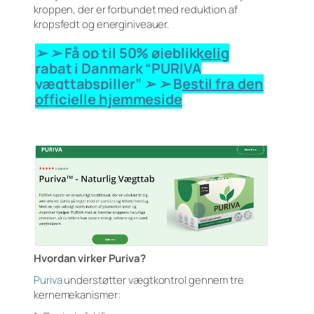
kroppen, der er forbundet med reduktion af
kropsfedt og energiniveauer.
➢ ➢ Få op til 50% øjeblikkelig
rabat i Danmark “PURIVA
vægttabspiller” ➢ ➢ Bestil fra den
officielle hjemmeside
Hvordan virker Puriva?
Puriva
understøtter vægtkontrol gennem tre
kernemekanismer: