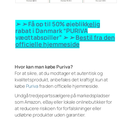
➢ ➢ Få op til 50% øjeblikkelig
rabat i Danmark “PURIVA
vægttabspiller” ➢ ➢ Bestil fra den
officielle hjemmeside
Hvor kan man købe Puriva?
For at sikre, at du modtager et autentisk og
kvalitetsprodukt, anbefales det kraftigt kun at
købe
Puriva
fra den officielle hjemmeside.
Undgå tredjepartssælgere på markedspladser
som Amazon, eBay eller lokale onlinebutikker for
at reducere risikoen for forfalskninger eller
udløbne produkter uden garantier.