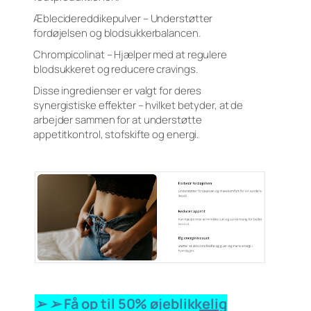
Æblecidereddikepulver – Understøtter
fordøjelsen og blodsukkerbalancen.
Chrompicolinat – Hjælper med at regulere
blodsukkeret og reducere cravings.
Disse ingredienser er valgt for deres
synergistiske effekter – hvilket betyder, at de
arbejder sammen for at understøtte
appetitkontrol, stofskifte og energi.
➢ ➢ Få op til 50% øjeblikkelig