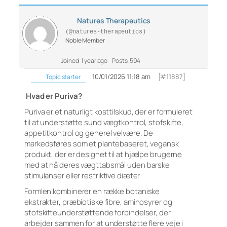
Natures Therapeutics
(@natures-therapeutics)
Noble Member
Joined: 1 year ago
Posts: 594
10/01/2026 11:18 am
[#11887]
Topic starter
Hvad er Puriva?
Puriva er et naturligt kosttilskud, der er formuleret
til at understøtte sund vægtkontrol, stofskifte,
appetitkontrol og generel velvære. De
markedsføres som et plantebaseret, vegansk
produkt, der er designet til at hjælpe brugerne
med at nå deres vægttabsmål uden barske
stimulanser eller restriktive diæter.
Formlen kombinerer en række botaniske
ekstrakter, præbiotiske fibre, aminosyrer og
stofskifteunderstøttende forbindelser, der
arbejder sammen for at understøtte flere veje i