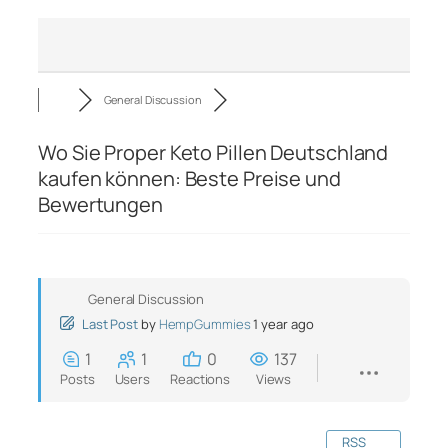
General Discussion
Wo Sie Proper Keto Pillen Deutschland
kaufen können: Beste Preise und
Bewertungen
General Discussion
Last Post
by
HempGummies
1 year ago
1
1
0
137
Posts
Users
Reactions
Views
RSS