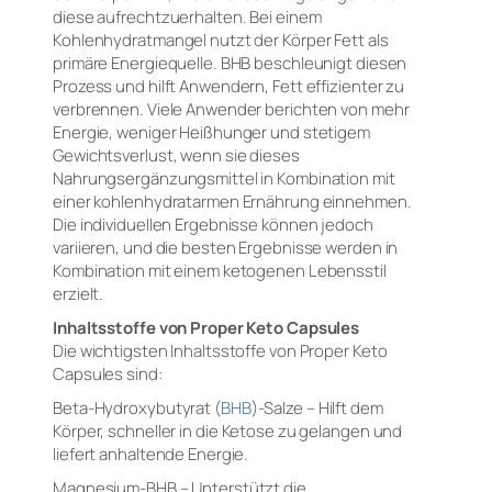
diese aufrechtzuerhalten. Bei einem
Kohlenhydratmangel nutzt der Körper Fett als
primäre Energiequelle. BHB beschleunigt diesen
Prozess und hilft Anwendern, Fett effizienter zu
verbrennen. Viele Anwender berichten von mehr
Energie, weniger Heißhunger und stetigem
Gewichtsverlust, wenn sie dieses
Nahrungsergänzungsmittel in Kombination mit
einer kohlenhydratarmen Ernährung einnehmen.
Die individuellen Ergebnisse können jedoch
variieren, und die besten Ergebnisse werden in
Kombination mit einem ketogenen Lebensstil
erzielt.
Inhaltsstoffe von Proper Keto Capsules
Die wichtigsten Inhaltsstoffe von Proper Keto
Capsules sind:
Beta-Hydroxybutyrat (
BHB
)-Salze – Hilft dem
Körper, schneller in die Ketose zu gelangen und
liefert anhaltende Energie.
Magnesium-BHB – Unterstützt die