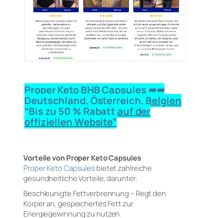
Proper Keto BHB Capsules ➠➠
Deutschland, Österreich, Belgien
“Bis zu 50 % Rabatt auf der
offiziellen Website”
Vorteile von Proper Keto Capsules
Proper Keto Capsules
bietet zahlreiche
gesundheitliche Vorteile, darunter:
Beschleunigte Fettverbrennung – Regt den
Körper an, gespeichertes Fett zur
Energiegewinnung zu nutzen.