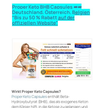
Proper Keto BHB Capsules ➠➠
Deutschland, Österreich, Belgien
“Bis zu 50 % Rabatt auf der
offiziellen Website”
Wirkt Proper Keto Capsules?
Proper Keto Capsules
enthält Beta-
Hydroxybutyrat (BHB), das als exogenes Keton
dem Körper hilft, in die Ketose zu gelangen und