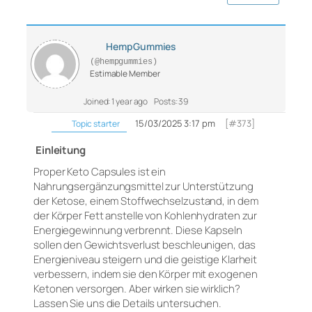
HempGummies
(@hempgummies)
Estimable Member
Joined: 1 year ago
Posts: 39
15/03/2025 3:17 pm
[#373]
Topic starter
Einleitung
Proper Keto Capsules ist ein
Nahrungsergänzungsmittel zur Unterstützung
der Ketose, einem Stoffwechselzustand, in dem
der Körper Fett anstelle von Kohlenhydraten zur
Energiegewinnung verbrennt. Diese Kapseln
sollen den Gewichtsverlust beschleunigen, das
Energieniveau steigern und die geistige Klarheit
verbessern, indem sie den Körper mit exogenen
Ketonen versorgen. Aber wirken sie wirklich?
Lassen Sie uns die Details untersuchen.